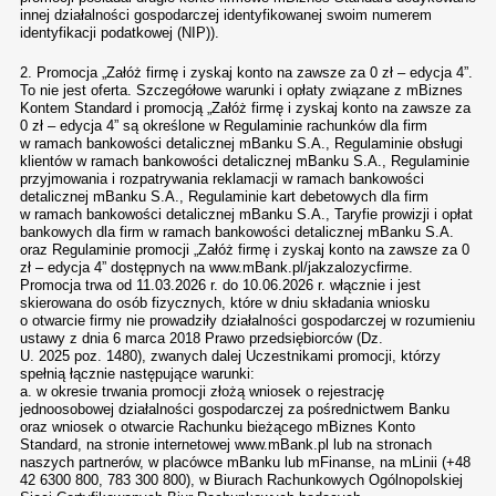
innej działalności gospodarczej identyfikowanej swoim numerem
identyfikacji podatkowej (NIP)).
2. Promocja „Załóż firmę i zyskaj konto na zawsze za 0 zł – edycja 4”.
To nie jest oferta. Szczegółowe warunki i opłaty związane z mBiznes
Kontem Standard i promocją „Załóż firmę i zyskaj konto na zawsze za
0 zł – edycja 4” są określone w Regulaminie rachunków dla firm
w ramach bankowości detalicznej mBanku S.A., Regulaminie obsługi
klientów w ramach bankowości detalicznej mBanku S.A., Regulaminie
przyjmowania i rozpatrywania reklamacji w ramach bankowości
detalicznej mBanku S.A., Regulaminie kart debetowych dla firm
w ramach bankowości detalicznej mBanku S.A., Taryfie prowizji i opłat
bankowych dla firm w ramach bankowości detalicznej mBanku S.A.
oraz Regulaminie promocji „Załóż firmę i zyskaj konto na zawsze za 0
zł – edycja 4” dostępnych na www.mBank.pl/jakzalozycfirme.
Promocja trwa od 11.03.2026 r. do 10.06.2026 r. włącznie i jest
skierowana do osób fizycznych, które w dniu składania wniosku
o otwarcie firmy nie prowadziły działalności gospodarczej w rozumieniu
ustawy z dnia 6 marca 2018 Prawo przedsiębiorców (Dz.
U. 2025 poz. 1480), zwanych dalej Uczestnikami promocji, którzy
spełnią łącznie następujące warunki:
a. w okresie trwania promocji złożą wniosek o rejestrację
jednoosobowej działalności gospodarczej za pośrednictwem Banku
oraz wniosek o otwarcie Rachunku bieżącego mBiznes Konto
Standard, na stronie internetowej www.mBank.pl lub na stronach
naszych partnerów, w placówce mBanku lub mFinanse, na mLinii (+48
42 6300 800, 783 300 800), w Biurach Rachunkowych Ogólnopolskiej