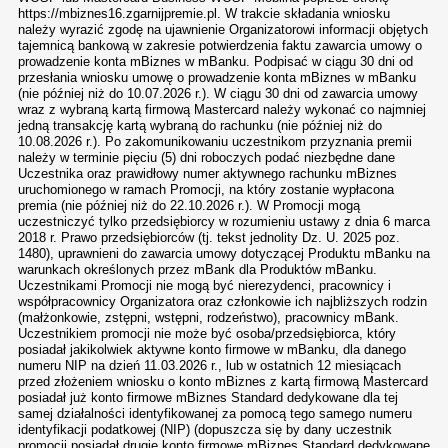
https://mbiznes16.zgarnijpremie.pl. W trakcie składania wniosku
należy wyrazić zgodę na ujawnienie Organizatorowi informacji objętych
tajemnicą bankową w zakresie potwierdzenia faktu zawarcia umowy o
prowadzenie konta mBiznes w mBanku. Podpisać w ciągu 30 dni od
przesłania wniosku umowę o prowadzenie konta mBiznes w mBanku
(nie później niż do 10.07.2026 r.). W ciągu 30 dni od zawarcia umowy
wraz z wybraną kartą firmową Mastercard należy wykonać co najmniej
jedną transakcję kartą wybraną do rachunku (nie później niż do
10.08.2026 r.). Po zakomunikowaniu uczestnikom przyznania premii
należy w terminie pięciu (5) dni roboczych podać niezbędne dane
Uczestnika oraz prawidłowy numer aktywnego rachunku mBiznes
uruchomionego w ramach Promocji, na który zostanie wypłacona
premia (nie później niż do 22.10.2026 r.). W Promocji mogą
uczestniczyć tylko przedsiębiorcy w rozumieniu ustawy z dnia 6 marca
2018 r. Prawo przedsiębiorców (tj. tekst jednolity Dz. U. 2025 poz.
1480), uprawnieni do zawarcia umowy dotyczącej Produktu mBanku na
warunkach określonych przez mBank dla Produktów mBanku.
Uczestnikami Promocji nie mogą być nierezydenci, pracownicy i
współpracownicy Organizatora oraz członkowie ich najbliższych rodzin
(małżonkowie, zstępni, wstępni, rodzeństwo), pracownicy mBank.
Uczestnikiem promocji nie może być osoba/przedsiębiorca, który
posiadał jakikolwiek aktywne konto firmowe w mBanku, dla danego
numeru NIP na dzień 11.03.2026 r., lub w ostatnich 12 miesiącach
przed złożeniem wniosku o konto mBiznes z kartą firmową Mastercard
posiadał już konto firmowe mBiznes Standard dedykowane dla tej
samej działalności identyfikowanej za pomocą tego samego numeru
identyfikacji podatkowej (NIP) (dopuszcza się by dany uczestnik
promocji posiadał drugie konto firmowe mBiznes Standard dedykowane