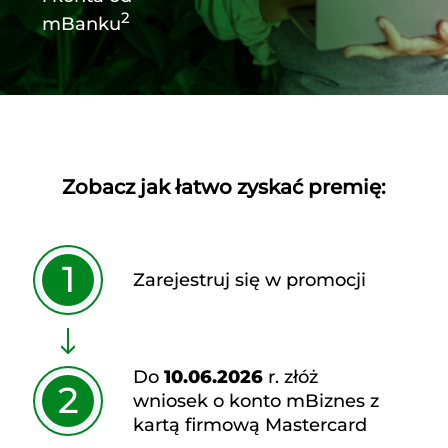
2
mBanku
Zobacz jak łatwo zyskać premię:
1
Zarejestruj się w promocji
Do
10.06.2026
r. złóż
2
wniosek o konto mBiznes z
kartą firmową Mastercard