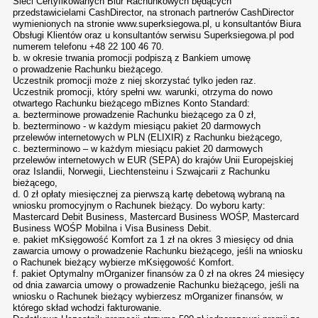
Sieci Certyfikowanych Biur Rachunkowych będących
przedstawicielami CashDirector, na stronach partnerów CashDirector
wymienionych na stronie www.superksiegowa.pl, u konsultantów Biura
Obsługi Klientów oraz u konsultantów serwisu Superksiegowa.pl pod
numerem telefonu +48 22 100 46 70.
b. w okresie trwania promocji podpiszą z Bankiem umowę
o prowadzenie Rachunku bieżącego.
Uczestnik promocji może z niej skorzystać tylko jeden raz.
Uczestnik promocji, który spełni ww. warunki, otrzyma do nowo
otwartego Rachunku bieżącego mBiznes Konto Standard:
a. bezterminowe prowadzenie Rachunku bieżącego za 0 zł,
b. bezterminowo - w każdym miesiącu pakiet 20 darmowych
przelewów internetowych w PLN (ELIXIR) z Rachunku bieżącego,
c. bezterminowo – w każdym miesiącu pakiet 20 darmowych
przelewów internetowych w EUR (SEPA) do krajów Unii Europejskiej
oraz Islandii, Norwegii, Liechtensteinu i Szwajcarii z Rachunku
bieżącego,
d. 0 zł opłaty miesięcznej za pierwszą kartę debetową wybraną na
wniosku promocyjnym o Rachunek bieżący. Do wyboru karty:
Mastercard Debit Business, Mastercard Business WOŚP, Mastercard
Business WOŚP Mobilna i Visa Business Debit.
e. pakiet mKsięgowość Komfort za 1 zł na okres 3 miesięcy od dnia
zawarcia umowy o prowadzenie Rachunku bieżącego, jeśli na wniosku
o Rachunek bieżący wybierze mKsięgowość Komfort.
f. pakiet Optymalny mOrganizer finansów za 0 zł na okres 24 miesięcy
od dnia zawarcia umowy o prowadzenie Rachunku bieżącego, jeśli na
wniosku o Rachunek bieżący wybierzesz mOrganizer finansów, w
którego skład wchodzi fakturowanie.