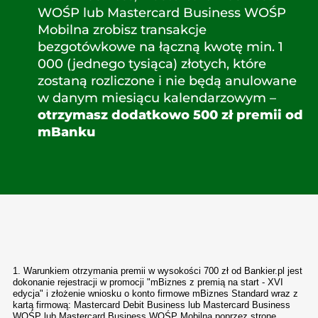
WOŚP lub Mastercard Business WOŚP
Mobilna zrobisz transakcje
bezgotówkowe na łączną kwotę min. 1
000 (jednego tysiąca) złotych, które
zostaną rozliczone i nie będą anulowane
w danym miesiącu kalendarzowym –
otrzymasz dodatkowo 500 zł premii od
mBanku
1. Warunkiem otrzymania premii w wysokości 700 zł od Bankier.pl jest
dokonanie rejestracji w promocji "mBiznes z premią na start - XVI
edycja" i złożenie wniosku o konto firmowe mBiznes Standard wraz z
kartą firmową: Mastercard Debit Business lub Mastercard Business
WOŚP lub Mastercard Business WOŚP Mobilna poprzez stronę