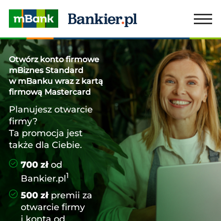
Otwórz konto firmowe
mBiznes Standard
w mBanku wraz z kartą
firmową Mastercard
Planujesz otwarcie
firmy?
Ta promocja jest
także dla Ciebie.
700 zł
od
1
Bankier.pl
500 zł
premii za
otwarcie firmy
i konta od