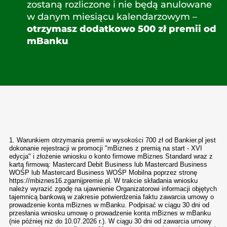
zostaną rozliczone i nie będą anulowane
w danym miesiącu kalendarzowym –
otrzymasz dodatkowo 500 zł premii od
mBanku
1. Warunkiem otrzymania premii w wysokości 700 zł od Bankier.pl jest
dokonanie rejestracji w promocji "mBiznes z premią na start - XVI
edycja" i złożenie wniosku o konto firmowe mBiznes Standard wraz z
kartą firmową: Mastercard Debit Business lub Mastercard Business
WOŚP lub Mastercard Business WOŚP Mobilna poprzez stronę
https://mbiznes16.zgarnijpremie.pl. W trakcie składania wniosku
należy wyrazić zgodę na ujawnienie Organizatorowi informacji objętych
tajemnicą bankową w zakresie potwierdzenia faktu zawarcia umowy o
prowadzenie konta mBiznes w mBanku. Podpisać w ciągu 30 dni od
przesłania wniosku umowę o prowadzenie konta mBiznes w mBanku
(nie później niż do 10.07.2026 r.). W ciągu 30 dni od zawarcia umowy