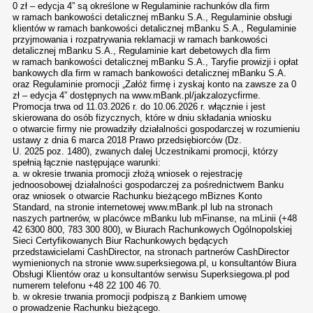
0 zł – edycja 4” są określone w Regulaminie rachunków dla firm
w ramach bankowości detalicznej mBanku S.A., Regulaminie obsługi
klientów w ramach bankowości detalicznej mBanku S.A., Regulaminie
przyjmowania i rozpatrywania reklamacji w ramach bankowości
detalicznej mBanku S.A., Regulaminie kart debetowych dla firm
w ramach bankowości detalicznej mBanku S.A., Taryfie prowizji i opłat
bankowych dla firm w ramach bankowości detalicznej mBanku S.A.
oraz Regulaminie promocji „Załóż firmę i zyskaj konto na zawsze za 0
zł – edycja 4” dostępnych na www.mBank.pl/jakzalozycfirme.
Promocja trwa od 11.03.2026 r. do 10.06.2026 r. włącznie i jest
skierowana do osób fizycznych, które w dniu składania wniosku
o otwarcie firmy nie prowadziły działalności gospodarczej w rozumieniu
ustawy z dnia 6 marca 2018 Prawo przedsiębiorców (Dz.
U. 2025 poz. 1480), zwanych dalej Uczestnikami promocji, którzy
spełnią łącznie następujące warunki:
a. w okresie trwania promocji złożą wniosek o rejestrację
jednoosobowej działalności gospodarczej za pośrednictwem Banku
oraz wniosek o otwarcie Rachunku bieżącego mBiznes Konto
Standard, na stronie internetowej www.mBank.pl lub na stronach
naszych partnerów, w placówce mBanku lub mFinanse, na mLinii (+48
42 6300 800, 783 300 800), w Biurach Rachunkowych Ogólnopolskiej
Sieci Certyfikowanych Biur Rachunkowych będących
przedstawicielami CashDirector, na stronach partnerów CashDirector
wymienionych na stronie www.superksiegowa.pl, u konsultantów Biura
Obsługi Klientów oraz u konsultantów serwisu Superksiegowa.pl pod
numerem telefonu +48 22 100 46 70.
b. w okresie trwania promocji podpiszą z Bankiem umowę
o prowadzenie Rachunku bieżącego.