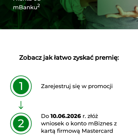
2
mBanku
Zobacz jak łatwo zyskać premię:
1
Zarejestruj się w promocji
Do
10.06.2026
r. złóż
2
wniosek o konto mBiznes z
kartą firmową Mastercard