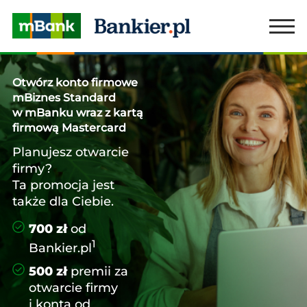
Otwórz konto firmowe
mBiznes Standard
w mBanku wraz z kartą
firmową Mastercard
Planujesz otwarcie
firmy?
Ta promocja jest
także dla Ciebie.
700 zł
od
1
Bankier.pl
500 zł
premii za
otwarcie firmy
i konta od