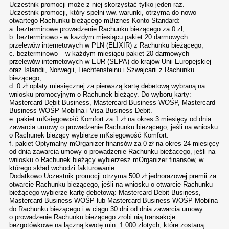
Uczestnik promocji może z niej skorzystać tylko jeden raz.
Uczestnik promocji, który spełni ww. warunki, otrzyma do nowo
otwartego Rachunku bieżącego mBiznes Konto Standard:
a. bezterminowe prowadzenie Rachunku bieżącego za 0 zł,
b. bezterminowo - w każdym miesiącu pakiet 20 darmowych
przelewów internetowych w PLN (ELIXIR) z Rachunku bieżącego,
c. bezterminowo – w każdym miesiącu pakiet 20 darmowych
przelewów internetowych w EUR (SEPA) do krajów Unii Europejskiej
oraz Islandii, Norwegii, Liechtensteinu i Szwajcarii z Rachunku
bieżącego,
d. 0 zł opłaty miesięcznej za pierwszą kartę debetową wybraną na
wniosku promocyjnym o Rachunek bieżący. Do wyboru karty:
Mastercard Debit Business, Mastercard Business WOŚP, Mastercard
Business WOŚP Mobilna i Visa Business Debit.
e. pakiet mKsięgowość Komfort za 1 zł na okres 3 miesięcy od dnia
zawarcia umowy o prowadzenie Rachunku bieżącego, jeśli na wniosku
o Rachunek bieżący wybierze mKsięgowość Komfort.
f. pakiet Optymalny mOrganizer finansów za 0 zł na okres 24 miesięcy
od dnia zawarcia umowy o prowadzenie Rachunku bieżącego, jeśli na
wniosku o Rachunek bieżący wybierzesz mOrganizer finansów, w
którego skład wchodzi fakturowanie.
Dodatkowo Uczestnik promocji otrzyma 500 zł jednorazowej premii za
otwarcie Rachunku bieżącego, jeśli na wniosku o otwarcie Rachunku
bieżącego wybierze kartę debetową: Mastercard Debit Business,
Mastercard Business WOŚP lub Mastercard Business WOŚP Mobilna
do Rachunku bieżącego i w ciągu 30 dni od dnia zawarcia umowy
o prowadzenie Rachunku bieżącego zrobi nią transakcje
bezgotówkowe na łączną kwotę min. 1 000 złotych, które zostaną