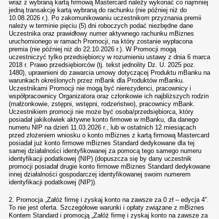
wraz z wybraną kartą firmową Mastercard należy wykonać co najmniej
jedną transakcję kartą wybraną do rachunku (nie później niż do
10.08.2026 r.). Po zakomunikowaniu uczestnikom przyznania premii
należy w terminie pięciu (5) dni roboczych podać niezbędne dane
Uczestnika oraz prawidłowy numer aktywnego rachunku mBiznes
uruchomionego w ramach Promocji, na który zostanie wypłacona
premia (nie później niż do 22.10.2026 r.). W Promocji mogą
uczestniczyć tylko przedsiębiorcy w rozumieniu ustawy z dnia 6 marca
2018 r. Prawo przedsiębiorców (tj. tekst jednolity Dz. U. 2025 poz.
1480), uprawnieni do zawarcia umowy dotyczącej Produktu mBanku na
warunkach określonych przez mBank dla Produktów mBanku.
Uczestnikami Promocji nie mogą być nierezydenci, pracownicy i
współpracownicy Organizatora oraz członkowie ich najbliższych rodzin
(małżonkowie, zstępni, wstępni, rodzeństwo), pracownicy mBank.
Uczestnikiem promocji nie może być osoba/przedsiębiorca, który
posiadał jakikolwiek aktywne konto firmowe w mBanku, dla danego
numeru NIP na dzień 11.03.2026 r., lub w ostatnich 12 miesiącach
przed złożeniem wniosku o konto mBiznes z kartą firmową Mastercard
posiadał już konto firmowe mBiznes Standard dedykowane dla tej
samej działalności identyfikowanej za pomocą tego samego numeru
identyfikacji podatkowej (NIP) (dopuszcza się by dany uczestnik
promocji posiadał drugie konto firmowe mBiznes Standard dedykowane
innej działalności gospodarczej identyfikowanej swoim numerem
identyfikacji podatkowej (NIP)).
2. Promocja „Załóż firmę i zyskaj konto na zawsze za 0 zł – edycja 4”.
To nie jest oferta. Szczegółowe warunki i opłaty związane z mBiznes
Kontem Standard i promocją „Załóż firmę i zyskaj konto na zawsze za